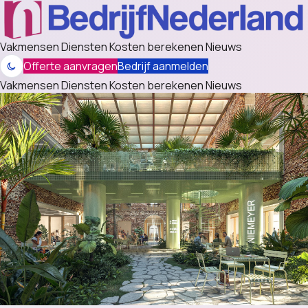
Vakmensen
Diensten
Kosten berekenen
Nieuws
Offerte aanvragen
Bedrijf aanmelden
Vakmensen
Diensten
Kosten berekenen
Nieuws