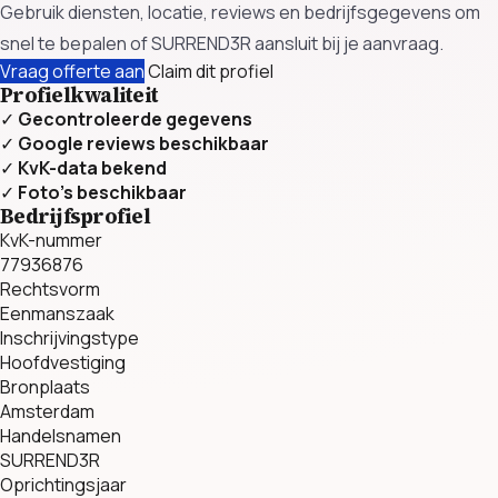
Gebruik diensten, locatie, reviews en bedrijfsgegevens om
snel te bepalen of SURREND3R aansluit bij je aanvraag.
Vraag offerte aan
Claim dit profiel
Profielkwaliteit
✓
Gecontroleerde gegevens
✓
Google reviews beschikbaar
✓
KvK-data bekend
✓
Foto’s beschikbaar
Bedrijfsprofiel
KvK-nummer
77936876
Rechtsvorm
Eenmanszaak
Inschrijvingstype
Hoofdvestiging
Bronplaats
Amsterdam
Handelsnamen
SURREND3R
Oprichtingsjaar