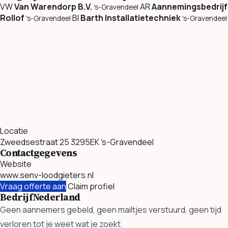
VW
Van Warendorp B.V.
AR
Aannemingsbedrijf
's-Gravendeel
Rollof
BI
Barth Installatietechniek
's-Gravendeel
's-Gravendeel
Locatie
Zweedsestraat 25 3295EK 's-Gravendeel
Contactgegevens
Website
www.senv-loodgieters.nl
Vraag offerte aan
Claim profiel
BedrijfNederland
Geen aannemers gebeld, geen mailtjes verstuurd, geen tijd
verloren tot je weet wat je zoekt.