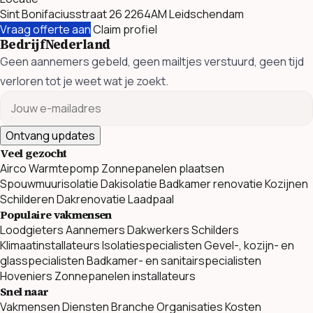
Sint Bonifaciusstraat 26 2264AM Leidschendam
Vraag offerte aan
Claim profiel
BedrijfNederland
Geen aannemers gebeld, geen mailtjes verstuurd, geen tijd
verloren tot je weet wat je zoekt.
Ontvang updates
Veel gezocht
Airco
Warmtepomp
Zonnepanelen plaatsen
Spouwmuurisolatie
Dakisolatie
Badkamer renovatie
Kozijnen
Schilderen
Dakrenovatie
Laadpaal
Populaire vakmensen
Loodgieters
Aannemers
Dakwerkers
Schilders
Klimaatinstallateurs
Isolatiespecialisten
Gevel-, kozijn- en
glasspecialisten
Badkamer- en sanitairspecialisten
Hoveniers
Zonnepanelen installateurs
Snel naar
Vakmensen
Diensten
Branche Organisaties
Kosten