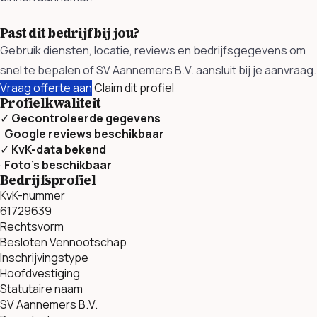
Past dit bedrijf bij jou?
Gebruik diensten, locatie, reviews en bedrijfsgegevens om
snel te bepalen of SV Aannemers B.V. aansluit bij je aanvraag.
Vraag offerte aan
Claim dit profiel
Profielkwaliteit
✓
Gecontroleerde gegevens
·
Google reviews beschikbaar
✓
KvK-data bekend
·
Foto’s beschikbaar
Bedrijfsprofiel
KvK-nummer
61729639
Rechtsvorm
Besloten Vennootschap
Inschrijvingstype
Hoofdvestiging
Statutaire naam
SV Aannemers B.V.