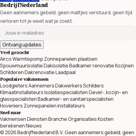
BedrijfNederland
Geen aannemers gebeld, geen mailtjes verstuurd, geen tijd
verloren tot je weet wat je zoekt.
Ontvang updates
Veel gezocht
Airco
Warmtepomp
Zonnepanelen plaatsen
Spouwmuurisolatie
Dakisolatie
Badkamer renovatie
Kozijnen
Schilderen
Dakrenovatie
Laadpaal
Populaire vakmensen
Loodgieters
Aannemers
Dakwerkers
Schilders
Klimaatinstallateurs
Isolatiespecialisten
Gevel-, kozijn- en
glasspecialisten
Badkamer- en sanitairspecialisten
Hoveniers
Zonnepanelen installateurs
Snel naar
Vakmensen
Diensten
Branche Organisaties
Kosten
berekenen
Nieuws
© 2026 BedrijfNederland B.V. Geen aannemers gebeld, geen