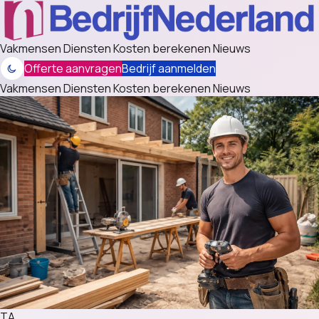
Vakmensen
Diensten
Kosten berekenen
Nieuws
Offerte aanvragen
Bedrijf aanmelden
Vakmensen
Diensten
Kosten berekenen
Nieuws
TA