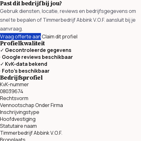
Past dit bedrijf bij jou?
Gebruik diensten, locatie, reviews en bedrijfsgegevens om
snel te bepalen of Timmerbedrijf Abbink V.O.F. aansluit bij je
aanvraag.
Vraag offerte aan
Claim dit profiel
Profielkwaliteit
✓
Gecontroleerde gegevens
·
Google reviews beschikbaar
✓
KvK-data bekend
·
Foto’s beschikbaar
Bedrijfsprofiel
KvK-nummer
08039674
Rechtsvorm
Vennootschap Onder Firma
Inschrijvingstype
Hoofdvestiging
Statutaire naam
Timmerbedrijf Abbink V.O.F.
Bronplaats