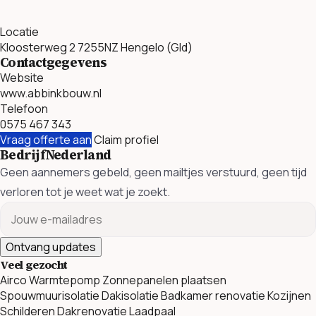
Locatie
Kloosterweg 2 7255NZ Hengelo (Gld)
Contactgegevens
Website
www.abbinkbouw.nl
Telefoon
0575 467 343
Vraag offerte aan
Claim profiel
BedrijfNederland
Geen aannemers gebeld, geen mailtjes verstuurd, geen tijd
verloren tot je weet wat je zoekt.
Ontvang updates
Veel gezocht
Airco
Warmtepomp
Zonnepanelen plaatsen
Spouwmuurisolatie
Dakisolatie
Badkamer renovatie
Kozijnen
Schilderen
Dakrenovatie
Laadpaal