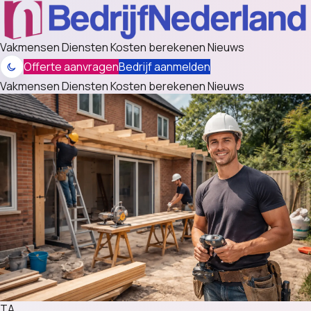
Vakmensen
Diensten
Kosten berekenen
Nieuws
Offerte aanvragen
Bedrijf aanmelden
Vakmensen
Diensten
Kosten berekenen
Nieuws
TA