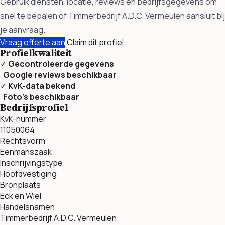
Gebruik diensten, locatie, reviews en bedrijfsgegevens om
snel te bepalen of Timmerbedrijf A.D.C. Vermeulen aansluit bij
je aanvraag.
Vraag offerte aan
Claim dit profiel
Profielkwaliteit
✓
Gecontroleerde gegevens
·
Google reviews beschikbaar
✓
KvK-data bekend
·
Foto’s beschikbaar
Bedrijfsprofiel
KvK-nummer
11050064
Rechtsvorm
Eenmanszaak
Inschrijvingstype
Hoofdvestiging
Bronplaats
Eck en Wiel
Handelsnamen
Timmerbedrijf A.D.C. Vermeulen