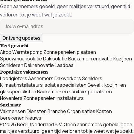
Geen aannemers gebeld, geen mailtjes verstuurd, geen tijd
verloren tot je weet wat je zoekt.
Ontvang updates
Veel gezocht
Airco
Warmtepomp
Zonnepanelen plaatsen
Spouwmuurisolatie
Dakisolatie
Badkamer renovatie
Kozijnen
Schilderen
Dakrenovatie
Laadpaal
Populaire vakmensen
Loodgieters
Aannemers
Dakwerkers
Schilders
Klimaatinstallateurs
Isolatiespecialisten
Gevel-, kozijn- en
glasspecialisten
Badkamer- en sanitairspecialisten
Hoveniers
Zonnepanelen installateurs
Snel naar
Vakmensen
Diensten
Branche Organisaties
Kosten
berekenen
Nieuws
© 2026 BedrijfNederland B.V. Geen aannemers gebeld, geen
mailtjes verstuurd, geen tijd verloren tot je weet wat je zoekt.