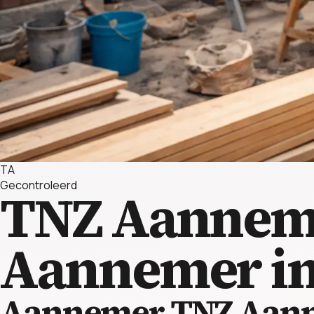
TA
Gecontroleerd
TNZ Aanneme
Aannemer in
Aannemer TNZ Aanne