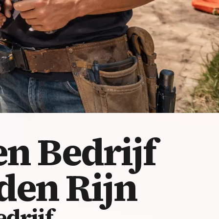
n Bedrijf
den Rijn
drijf