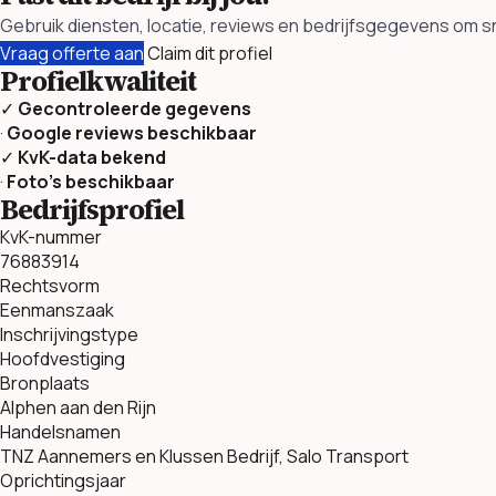
Gebruik diensten, locatie, reviews en bedrijfsgegevens om sn
Vraag offerte aan
Claim dit profiel
Profielkwaliteit
✓
Gecontroleerde gegevens
·
Google reviews beschikbaar
✓
KvK-data bekend
·
Foto’s beschikbaar
Bedrijfsprofiel
KvK-nummer
76883914
Rechtsvorm
Eenmanszaak
Inschrijvingstype
Hoofdvestiging
Bronplaats
Alphen aan den Rijn
Handelsnamen
TNZ Aannemers en Klussen Bedrijf, Salo Transport
Oprichtingsjaar