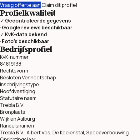
Vraag offerte aan
Claim dit profiel
Profielkwaliteit
✓
Gecontroleerde gegevens
·
Google reviews beschikbaar
✓
KvK-data bekend
·
Foto’s beschikbaar
Bedrijfsprofiel
KvK-nummer
84819138
Rechtsvorm
Besloten Vennootschap
Inschrijvingstype
Hoofdvestiging
Statutaire naam
Trebla B.V.
Bronplaats
Wijk en Aalburg
Handelsnamen
Trebla B.V., Albert Vos, De Koeienstal, Spoedverbouwing
Oprichtingsjaar