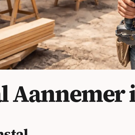
al
Aannemer i
stal