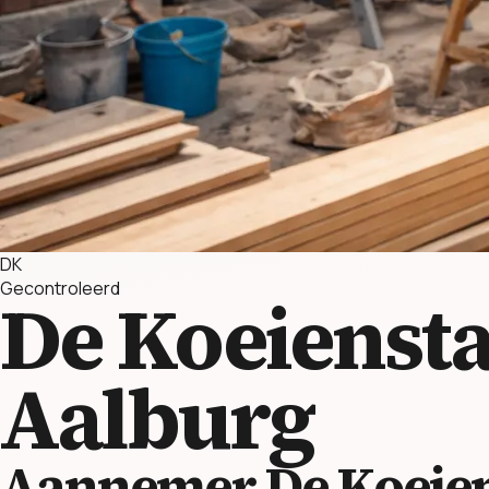
DK
Gecontroleerd
De Koeienst
Aalburg
Aannemer De Koeien