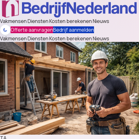
Vakmensen
Diensten
Kosten berekenen
Nieuws
Offerte aanvragen
Bedrijf aanmelden
Vakmensen
Diensten
Kosten berekenen
Nieuws
TA