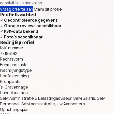
aansluit bij je aanvraag.
Vraag offerte aan
Claim dit profiel
Profielkwaliteit
✓
Gecontroleerde gegevens
✓
Google reviews beschikbaar
✓
KvK-data bekend
✓
Foto’s beschikbaar
Bedrijfsprofiel
KvK-nummer
77186192
Rechtsvorm
Eenmanszaak
Inschrijvingstype
Hoofdvestiging
Bronplaats
's-Gravenhage
Handelsnamen
Selvi Administratie & Belastingadviseur, Selvi Salaris, Selvi
Personeel, Selvi administratie, Uw Aannemers
Oprichtingsjaar