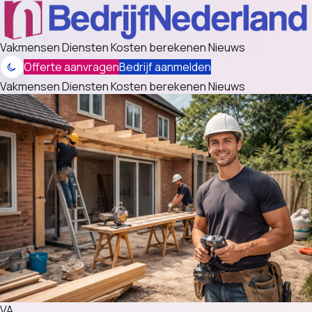
Vakmensen
Diensten
Kosten berekenen
Nieuws
Offerte aanvragen
Bedrijf aanmelden
Vakmensen
Diensten
Kosten berekenen
Nieuws
VA