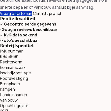
Gebruik diensten, locatie, reviews en bedrijfsgegevens om
snel te bepalen of Vahlbouw aansluit bij je aanvraag.
Vraag offerte aan
Claim dit profiel
Profielkwaliteit
✓
Gecontroleerde gegevens
·
Google reviews beschikbaar
✓
KvK-data bekend
·
Foto’s beschikbaar
Bedrijfsprofiel
KvK-nummer
69459681
Rechtsvorm
Eenmanszaak
Inschrijvingstype
Hoofdvestiging
Bronplaats
Kampen
Handelsnamen
Vahlbouw
Oprichtingsjaar
2017