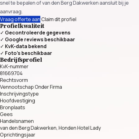
snel te bepalen of van den Berg Dakwerken aansluit bij je
aanvraag.
Vraag offerte aan
Claim dit profiel
Profielkwaliteit
✓
Gecontroleerde gegevens
✓
Google reviews beschikbaar
✓
KvK-data bekend
✓
Foto’s beschikbaar
Bedrijfsprofiel
KvK-nummer
81669704
Rechtsvorm
Vennootschap Onder Firma
Inschrijvingstype
Hoofdvestiging
Bronplaats
Gees
Handelsnamen
van den Berg Dakwerken, Honden Hotel Lady
Oprichtingsjaar