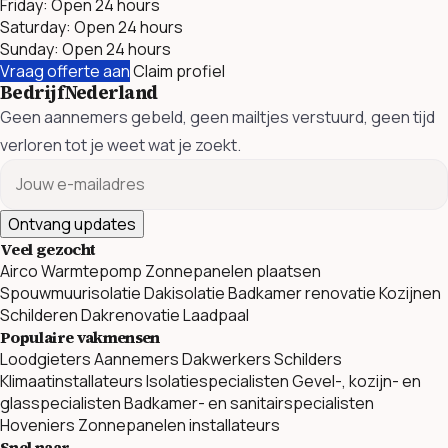
Friday: Open 24 hours
Saturday: Open 24 hours
Sunday: Open 24 hours
Vraag offerte aan
Claim profiel
BedrijfNederland
Geen aannemers gebeld, geen mailtjes verstuurd, geen tijd
verloren tot je weet wat je zoekt.
Ontvang updates
Veel gezocht
Airco
Warmtepomp
Zonnepanelen plaatsen
Spouwmuurisolatie
Dakisolatie
Badkamer renovatie
Kozijnen
Schilderen
Dakrenovatie
Laadpaal
Populaire vakmensen
Loodgieters
Aannemers
Dakwerkers
Schilders
Klimaatinstallateurs
Isolatiespecialisten
Gevel-, kozijn- en
glasspecialisten
Badkamer- en sanitairspecialisten
Hoveniers
Zonnepanelen installateurs
Snel naar