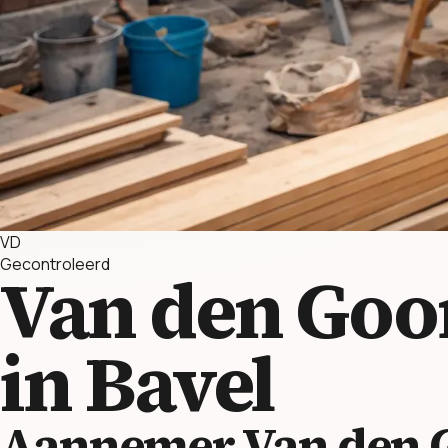
VD
Gecontroleerd
Van den Go
in Bavel
Aannemer Van den 