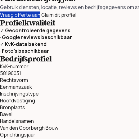
Gebruik diensten, locatie, reviews en bedrijfsgegevens om sn
Vraag offerte aan
Claim dit profiel
Profielkwaliteit
✓
Gecontroleerde gegevens
·
Google reviews beschikbaar
✓
KvK-data bekend
·
Foto’s beschikbaar
Bedrijfsprofiel
KvK-nummer
58190031
Rechtsvorm
Eenmanszaak
Inschrijvingstype
Hoofdvestiging
Bronplaats
Bavel
Handelsnamen
Van den Goorbergh Bouw
Oprichtingsjaar