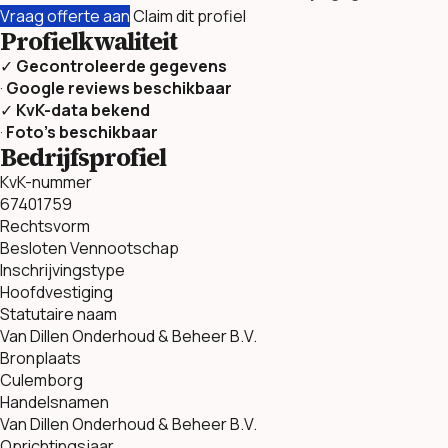
Vraag offerte aan
Claim dit profiel
Profielkwaliteit
✓
Gecontroleerde gegevens
·
Google reviews beschikbaar
✓
KvK-data bekend
·
Foto’s beschikbaar
Bedrijfsprofiel
KvK-nummer
67401759
Rechtsvorm
Besloten Vennootschap
Inschrijvingstype
Hoofdvestiging
Statutaire naam
Van Dillen Onderhoud & Beheer B.V.
Bronplaats
Culemborg
Handelsnamen
Van Dillen Onderhoud & Beheer B.V.
Oprichtingsjaar