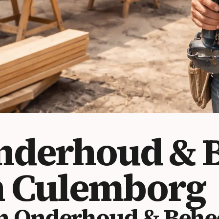
nderhoud & B
n Culemborg
n Onderhoud & Behee