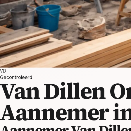
VD
Gecontroleerd
Van Dillen O
Aannemer i
Aannemer Van Dille