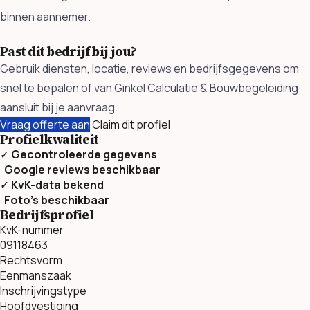
binnen aannemer.
Past dit bedrijf bij jou?
Gebruik diensten, locatie, reviews en bedrijfsgegevens om
snel te bepalen of van Ginkel Calculatie & Bouwbegeleiding
aansluit bij je aanvraag.
Vraag offerte aan
Claim dit profiel
Profielkwaliteit
✓
Gecontroleerde gegevens
·
Google reviews beschikbaar
✓
KvK-data bekend
·
Foto’s beschikbaar
Bedrijfsprofiel
KvK-nummer
09118463
Rechtsvorm
Eenmanszaak
Inschrijvingstype
Hoofdvestiging