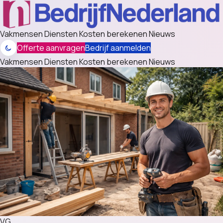
Vakmensen
Diensten
Kosten berekenen
Nieuws
Offerte aanvragen
Bedrijf aanmelden
Vakmensen
Diensten
Kosten berekenen
Nieuws
VG