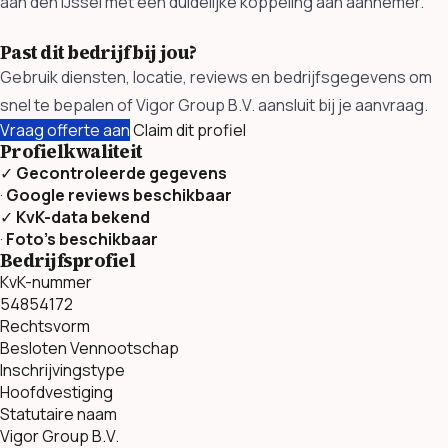
aan den IJssel met een duidelijke koppeling aan aannemer.
Past dit bedrijf bij jou?
Gebruik diensten, locatie, reviews en bedrijfsgegevens om
snel te bepalen of Vigor Group B.V. aansluit bij je aanvraag.
Vraag offerte aan
Claim dit profiel
Profielkwaliteit
✓
Gecontroleerde gegevens
·
Google reviews beschikbaar
✓
KvK-data bekend
·
Foto’s beschikbaar
Bedrijfsprofiel
KvK-nummer
54854172
Rechtsvorm
Besloten Vennootschap
Inschrijvingstype
Hoofdvestiging
Statutaire naam
Vigor Group B.V.