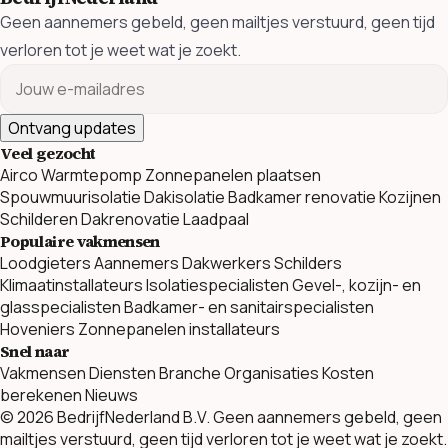
Geen aannemers gebeld, geen mailtjes verstuurd, geen tijd
verloren tot je weet wat je zoekt.
Ontvang updates
Veel gezocht
Airco
Warmtepomp
Zonnepanelen plaatsen
Spouwmuurisolatie
Dakisolatie
Badkamer renovatie
Kozijnen
Schilderen
Dakrenovatie
Laadpaal
Populaire vakmensen
Loodgieters
Aannemers
Dakwerkers
Schilders
Klimaatinstallateurs
Isolatiespecialisten
Gevel-, kozijn- en
glasspecialisten
Badkamer- en sanitairspecialisten
Hoveniers
Zonnepanelen installateurs
Snel naar
Vakmensen
Diensten
Branche Organisaties
Kosten
berekenen
Nieuws
© 2026 BedrijfNederland B.V. Geen aannemers gebeld, geen
mailtjes verstuurd, geen tijd verloren tot je weet wat je zoekt.