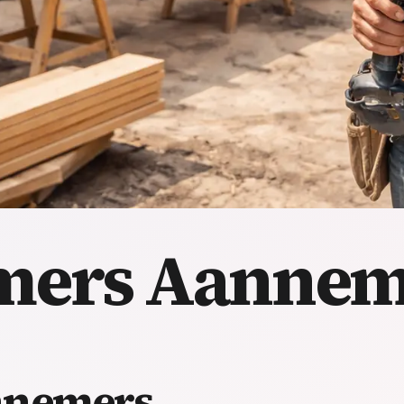
mers
Aannem
nnemers