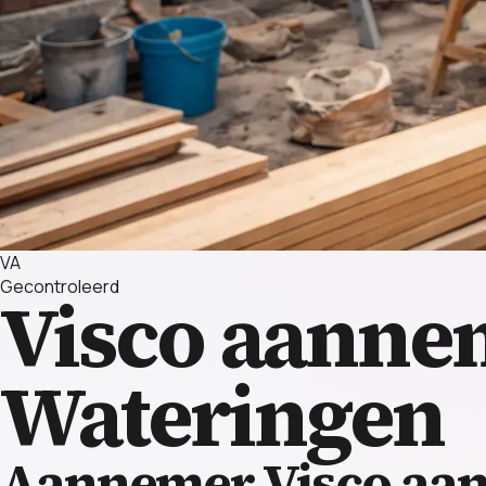
VA
Gecontroleerd
Visco aanne
Wateringen
Aannemer Visco aa