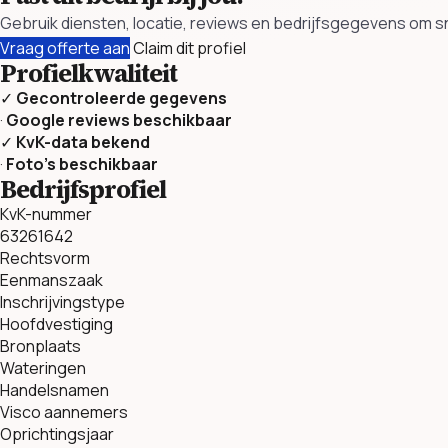
Gebruik diensten, locatie, reviews en bedrijfsgegevens om sn
Vraag offerte aan
Claim dit profiel
Profielkwaliteit
✓
Gecontroleerde gegevens
·
Google reviews beschikbaar
✓
KvK-data bekend
·
Foto’s beschikbaar
Bedrijfsprofiel
KvK-nummer
63261642
Rechtsvorm
Eenmanszaak
Inschrijvingstype
Hoofdvestiging
Bronplaats
Wateringen
Handelsnamen
Visco aannemers
Oprichtingsjaar