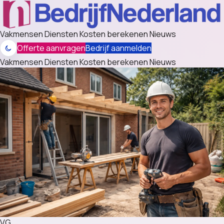
Vakmensen
Diensten
Kosten berekenen
Nieuws
Offerte aanvragen
Bedrijf aanmelden
Vakmensen
Diensten
Kosten berekenen
Nieuws
VG