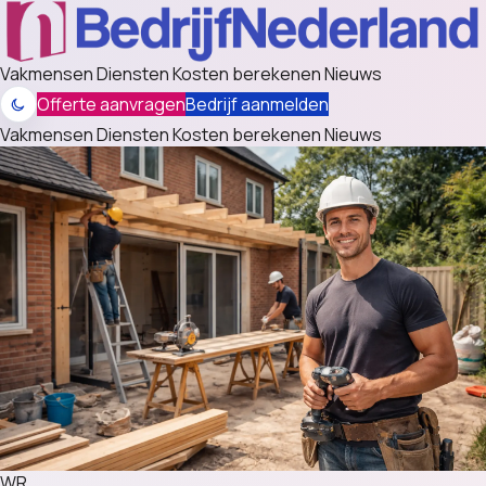
Vakmensen
Diensten
Kosten berekenen
Nieuws
Offerte aanvragen
Bedrijf aanmelden
Vakmensen
Diensten
Kosten berekenen
Nieuws
WR