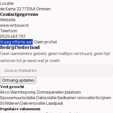
Locatie
de Kamp 22 7731AA Ommen
Contactgegevens
Website
www.wrbouw.nl
Telefoon
0529 463 797
Vraag offerte aan
Claim profiel
BedrijfNederland
Geen aannemers gebeld, geen mailtjes verstuurd, geen tijd
verloren tot je weet wat je zoekt.
Ontvang updates
Veel gezocht
Airco
Warmtepomp
Zonnepanelen plaatsen
Spouwmuurisolatie
Dakisolatie
Badkamer renovatie
Kozijnen
Schilderen
Dakrenovatie
Laadpaal
Populaire vakmensen