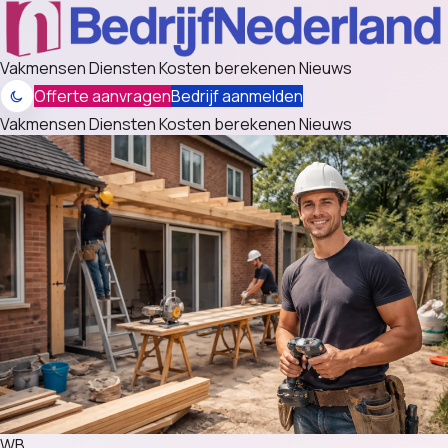
Vakmensen
Diensten
Kosten berekenen
Nieuws
Offerte aanvragen
Bedrijf aanmelden
Vakmensen
Diensten
Kosten berekenen
Nieuws
WB