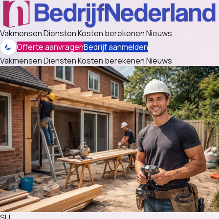
Vakmensen
Diensten
Kosten berekenen
Nieuws
Offerte aanvragen
Bedrijf aanmelden
Vakmensen
Diensten
Kosten berekenen
Nieuws
SU