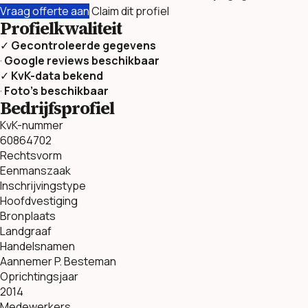
Vraag offerte aan
Claim dit profiel
Profielkwaliteit
✓
Gecontroleerde gegevens
·
Google reviews beschikbaar
✓
KvK-data bekend
·
Foto’s beschikbaar
Bedrijfsprofiel
KvK-nummer
60864702
Rechtsvorm
Eenmanszaak
Inschrijvingstype
Hoofdvestiging
Bronplaats
Landgraaf
Handelsnamen
Aannemer P. Besteman
Oprichtingsjaar
2014
Medewerkers