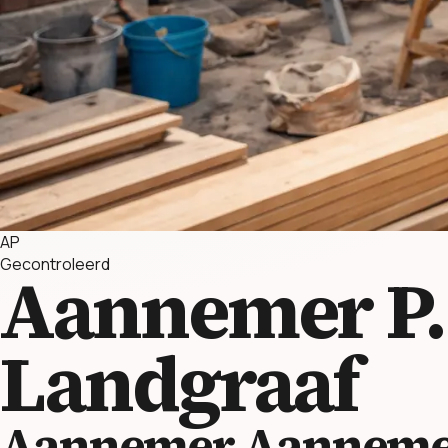
AP
Gecontroleerd
Aannemer P
Landgraaf
Aannemer Aannemer