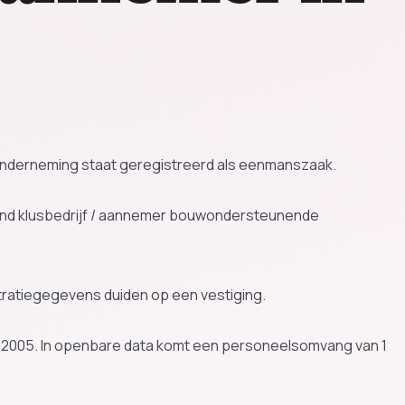
e onderneming staat geregistreerd als eenmanszaak.
ond klusbedrijf / aannemer bouwondersteunende
stratiegegevens duiden op een vestiging.
t 2005. In openbare data komt een personeelsomvang van 1