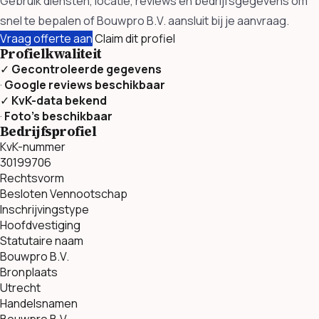
Gebruik diensten, locatie, reviews en bedrijfsgegevens om
snel te bepalen of Bouwpro B.V. aansluit bij je aanvraag.
Vraag offerte aan
Claim dit profiel
Profielkwaliteit
✓
Gecontroleerde gegevens
·
Google reviews beschikbaar
✓
KvK-data bekend
·
Foto’s beschikbaar
Bedrijfsprofiel
KvK-nummer
30199706
Rechtsvorm
Besloten Vennootschap
Inschrijvingstype
Hoofdvestiging
Statutaire naam
Bouwpro B.V.
Bronplaats
Utrecht
Handelsnamen
Bouwpro B.V.