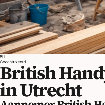
BH
Gecontroleerd
British Han
in Utrecht
Aannemer British H