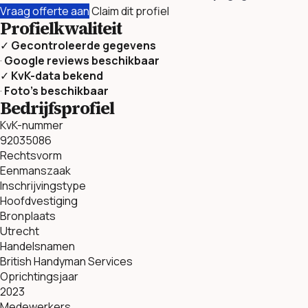
Vraag offerte aan
Claim dit profiel
Profielkwaliteit
✓
Gecontroleerde gegevens
·
Google reviews beschikbaar
✓
KvK-data bekend
·
Foto’s beschikbaar
Bedrijfsprofiel
KvK-nummer
92035086
Rechtsvorm
Eenmanszaak
Inschrijvingstype
Hoofdvestiging
Bronplaats
Utrecht
Handelsnamen
British Handyman Services
Oprichtingsjaar
2023
Medewerkers