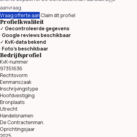
aanvraag.
Vraag offerte aan
Claim dit profiel
Profielkwaliteit
✓
Gecontroleerde gegevens
·
Google reviews beschikbaar
✓
KvK-data bekend
·
Foto’s beschikbaar
Bedrijfsprofiel
KvK-nummer
97351636
Rechtsvorm
Eenmanszaak
Inschrijvingstype
Hoofdvestiging
Bronplaats
Utrecht
Handelsnamen
De Contractenman.
Oprichtingsjaar
2025