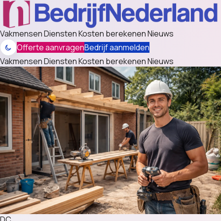
Vakmensen
Diensten
Kosten berekenen
Nieuws
Offerte aanvragen
Bedrijf aanmelden
Vakmensen
Diensten
Kosten berekenen
Nieuws
DC