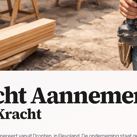
cht
Aannemer
Kracht
f opereert vanuit Dronten, in Flevoland. De onderneming staat