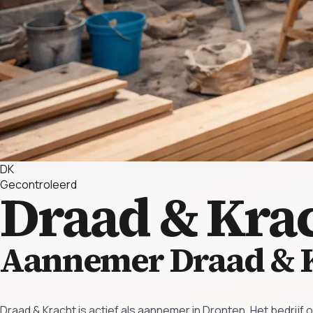
DK
Gecontroleerd
Draad & Kra
Aannemer Draad & 
Draad & Kracht is actief als aannemer in Dronten. Het bedrij