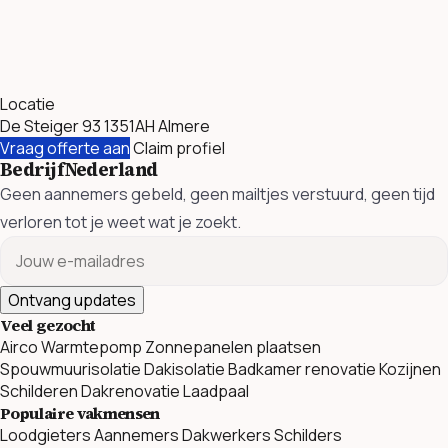
Locatie
De Steiger 93 1351AH Almere
Vraag offerte aan
Claim profiel
BedrijfNederland
Geen aannemers gebeld, geen mailtjes verstuurd, geen tijd
verloren tot je weet wat je zoekt.
Ontvang updates
Veel gezocht
Airco
Warmtepomp
Zonnepanelen plaatsen
Spouwmuurisolatie
Dakisolatie
Badkamer renovatie
Kozijnen
Schilderen
Dakrenovatie
Laadpaal
Populaire vakmensen
Loodgieters
Aannemers
Dakwerkers
Schilders