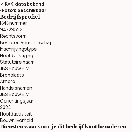
✓
KvK-data bekend
·
Foto’s beschikbaar
Bedrijfsprofiel
KvK-nummer
94729522
Rechtsvorm
Besloten Vennootschap
Inschrijvingstype
Hoofdvestiging
Statutaire naam
JBS Bouw B.V.
Bronplaats
Almere
Handelsnamen
JBS Bouw B.V.
Oprichtingsjaar
2024
Hoofdactiviteit
Bouwnijverheid
Diensten waarvoor je dit bedrijf kunt benaderen