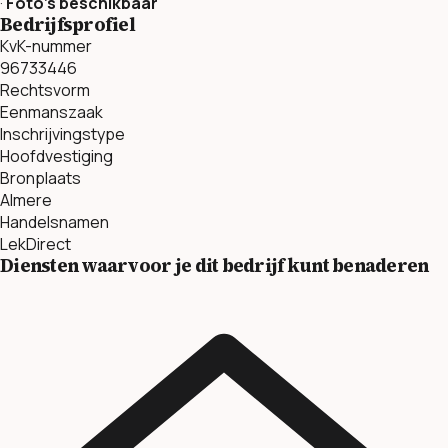
·
Foto’s beschikbaar
Bedrijfsprofiel
KvK-nummer
96733446
Rechtsvorm
Eenmanszaak
Inschrijvingstype
Hoofdvestiging
Bronplaats
Almere
Handelsnamen
LekDirect
Diensten waarvoor je dit bedrijf kunt benaderen