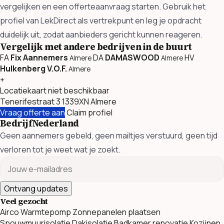
vergelijken en een offerteaanvraag starten. Gebruik het
profiel van LekDirect als vertrekpunt en leg je opdracht
duidelijk uit, zodat aanbieders gericht kunnen reageren.
Vergelijk met andere bedrijven in de buurt
FA
Fix Aannemers
DA
DAMASWOOD
HV
Almere
Almere
Hulkenberg V.O.F.
Almere
+
Locatiekaart niet beschikbaar
Tenerifestraat 3 1339XN Almere
Vraag offerte aan
Claim profiel
BedrijfNederland
Geen aannemers gebeld, geen mailtjes verstuurd, geen tijd
verloren tot je weet wat je zoekt.
Ontvang updates
Veel gezocht
Airco
Warmtepomp
Zonnepanelen plaatsen
Spouwmuurisolatie
Dakisolatie
Badkamer renovatie
Kozijnen