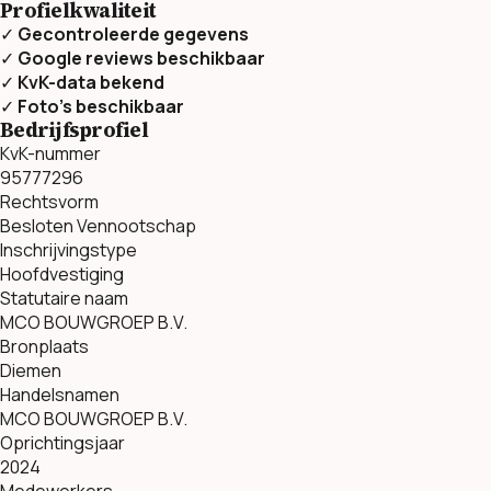
Profielkwaliteit
✓
Gecontroleerde gegevens
✓
Google reviews beschikbaar
✓
KvK-data bekend
✓
Foto’s beschikbaar
Bedrijfsprofiel
KvK-nummer
95777296
Rechtsvorm
Besloten Vennootschap
Inschrijvingstype
Hoofdvestiging
Statutaire naam
MCO BOUWGROEP B.V.
Bronplaats
Diemen
Handelsnamen
MCO BOUWGROEP B.V.
Oprichtingsjaar
2024
Medewerkers