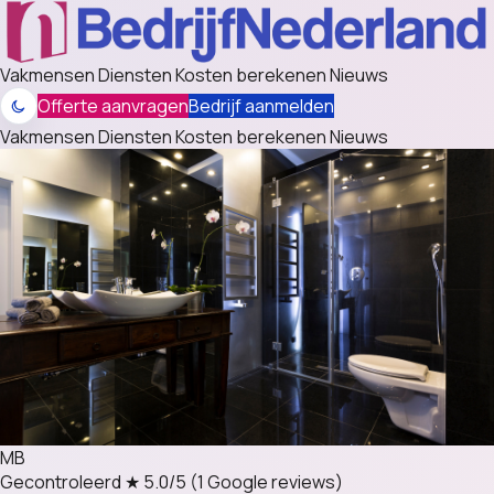
Vakmensen
Diensten
Kosten berekenen
Nieuws
Offerte aanvragen
Bedrijf aanmelden
Vakmensen
Diensten
Kosten berekenen
Nieuws
MB
Gecontroleerd
★ 5.0/5
(1 Google reviews)