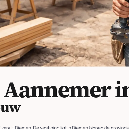
w
Aannemer i
ouw
nuit Diemen. De vestiging ligt in Diemen binnen de provinci