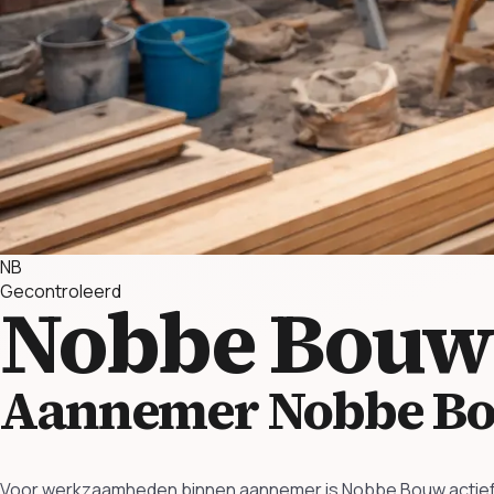
NB
Gecontroleerd
Nobbe Bou
Aannemer Nobbe B
Voor werkzaamheden binnen aannemer is Nobbe Bouw actief va