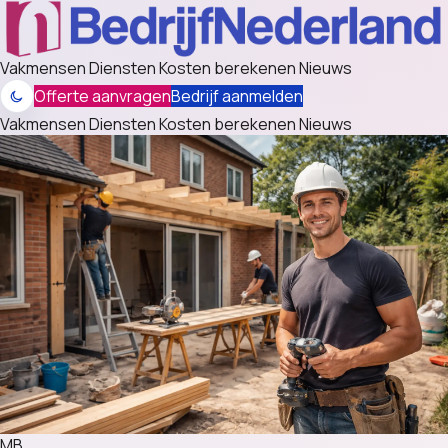
Vakmensen
Diensten
Kosten berekenen
Nieuws
Offerte aanvragen
Bedrijf aanmelden
Vakmensen
Diensten
Kosten berekenen
Nieuws
MB