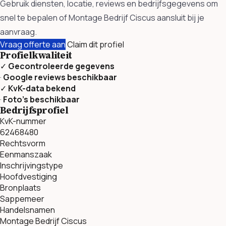
Gebruik diensten, locatie, reviews en bedrijfsgegevens om
snel te bepalen of Montage Bedrijf Ciscus aansluit bij je
aanvraag.
Vraag offerte aan
Claim dit profiel
Profielkwaliteit
✓
Gecontroleerde gegevens
·
Google reviews beschikbaar
✓
KvK-data bekend
·
Foto’s beschikbaar
Bedrijfsprofiel
KvK-nummer
62468480
Rechtsvorm
Eenmanszaak
Inschrijvingstype
Hoofdvestiging
Bronplaats
Sappemeer
Handelsnamen
Montage Bedrijf Ciscus