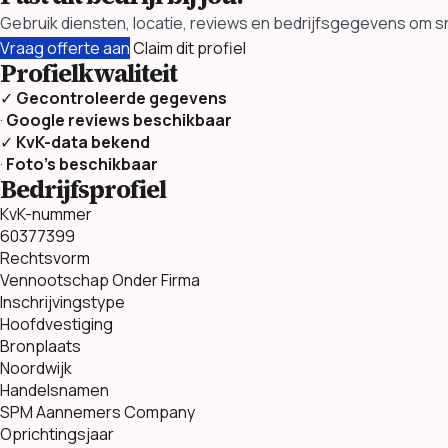
Gebruik diensten, locatie, reviews en bedrijfsgegevens om s
Vraag offerte aan
Claim dit profiel
Profielkwaliteit
✓
Gecontroleerde gegevens
·
Google reviews beschikbaar
✓
KvK-data bekend
·
Foto’s beschikbaar
Bedrijfsprofiel
KvK-nummer
60377399
Rechtsvorm
Vennootschap Onder Firma
Inschrijvingstype
Hoofdvestiging
Bronplaats
Noordwijk
Handelsnamen
SPM Aannemers Company
Oprichtingsjaar