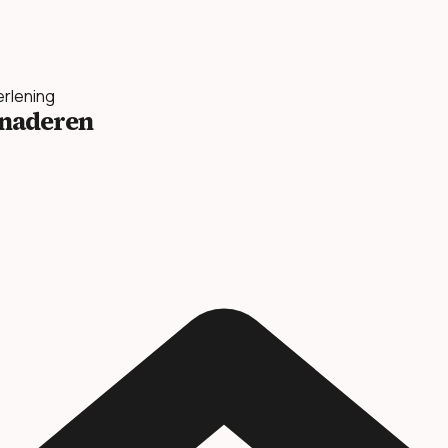
erlening
benaderen