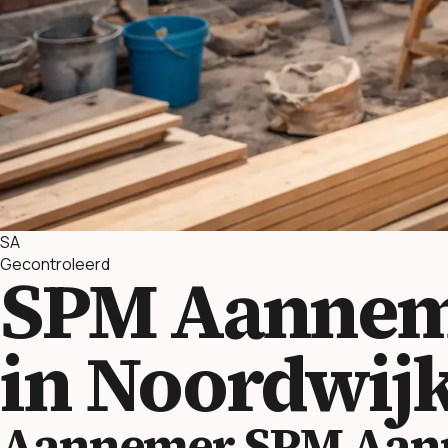
SA
Gecontroleerd
SPM Aannem
in Noordwij
Aannemer SPM Aan